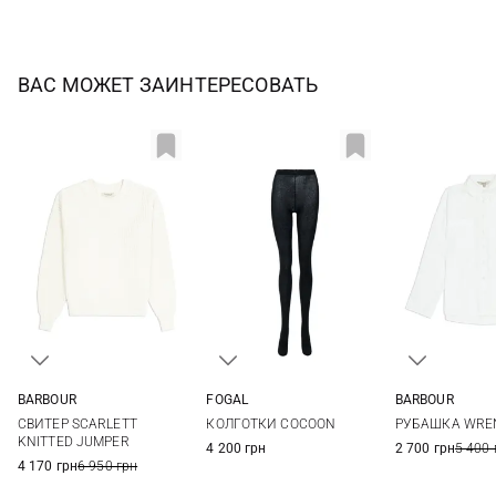
ВАС МОЖЕТ ЗАИНТЕРЕСОВАТЬ
BARBOUR
FOGAL
BARBOUR
8
10
12
14
S
M
8
10
СВИТЕР SCARLETT
КОЛГОТКИ COCOON
РУБАШКА WRE
16
KNITTED JUMPER
4 200 грн
2 700 грн
5 400 
4 170 грн
6 950 грн