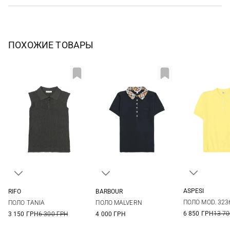
ПОХОЖИЕ ТОВАРЫ
ASPESI
RIFO
BARBOUR
38
40
S
M
L
8
10
12
14
ПОЛО MOD. 323
ПОЛО TANIA
ПОЛО MALVERN
6 850 ГРН
13 70
3 150 ГРН
6 300 ГРН
4 000 ГРН