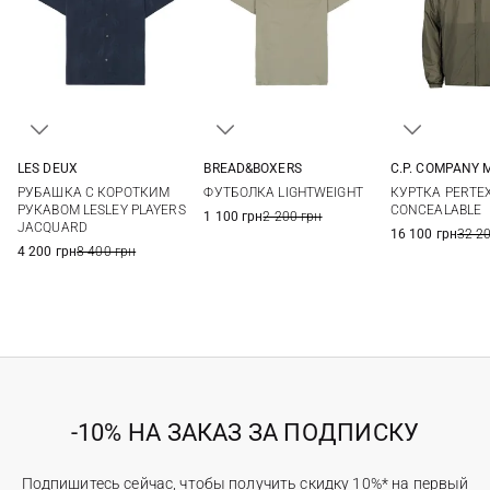
LES DEUX
BREAD&BOXERS
C.P. COMPANY 
S
M
L
XL
M
M
L
РУБАШКА С КОРОТКИМ
ФУТБОЛКА LIGHTWEIGHT
КУРТКА PERTE
XXL
РУКАВОМ LESLEY PLAYERS
CONCEALABLE
1 100 грн
2 200 грн
JACQUARD
16 100 грн
32 2
4 200 грн
8 400 грн
-10% НА ЗАКАЗ ЗА ПОДПИСКУ
Подпишитесь сейчас, чтобы получить скидку 10%* на первый