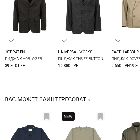
1ST PAT-RN
UNIVERSAL WORKS
EAST HARBOUR
M
L
XL
M
L
XL
XXL
48
50
ПИДЖАК HORLOGER
ПИДЖАК THREE BUTTON
ПИДЖАК DOVE
39 800 ГРН
10 800 ГРН
9 650 ГРН
19 30
ВАС МОЖЕТ ЗАИНТЕРЕСОВАТЬ