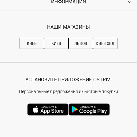
ИНФОРМАЦИЯ
Войти
Возврат
Регистрация
Гарантия
Мои заказы
Программа лояльности
Вакансии
Избранное
Наши магазини
НАШИ МАГАЗИНЫ
Ostriv Club+
Про OSTRIV
Подписка на новости
Рекомендации по уходу
КИЕВ
КИЕВ
ЛЬВОВ
КИЕВ ОБЛ
УСТАНОВИТЕ ПРИЛОЖЕНИЕ OSTRIV!
Персональные предложения и быстрые покупки