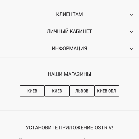
КЛИЕНТАМ
ЛИЧНЫЙ КАБИНЕТ
Контакты
Доставка
Оплата
ИНФОРМАЦИЯ
Войти
Возврат
Регистрация
Гарантия
Мои заказы
Программа лояльности
Вакансии
Избранное
Наши магазини
НАШИ МАГАЗИНЫ
Ostriv Club+
Про OSTRIV
Подписка на новости
Рекомендации по уходу
КИЕВ
КИЕВ
ЛЬВОВ
КИЕВ ОБЛ
УСТАНОВИТЕ ПРИЛОЖЕНИЕ OSTRIV!