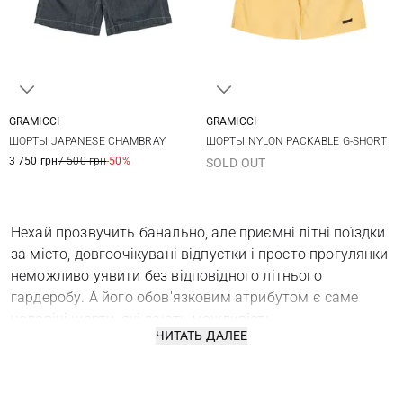
GRAMICCI
GRAMICCI
S
M
L
XL
M
L
XL
ШОРТЫ JAPANESE CHAMBRAY
ШОРТЫ NYLON PACKABLE G-SHORT
3 750 грн
7 500 грн
-50%
SOLD OUT
Нехай прозвучить банально, але приємні літні поїздки
за місто, довгоочікувані відпустки і просто прогулянки
неможливо уявити без відповідного літнього
гардеробу. А його обов'язковим атрибутом є саме
чоловічі шорти, які дають можливість
ЧИТАТЬ ДАЛЕЕ
насолоджуватися відпочинком і свободою пересувань
в повній мірі, круглий рік: влітку – на пляж, взимку – в
спортзал або для дому. Як не крути, модні чоловічому