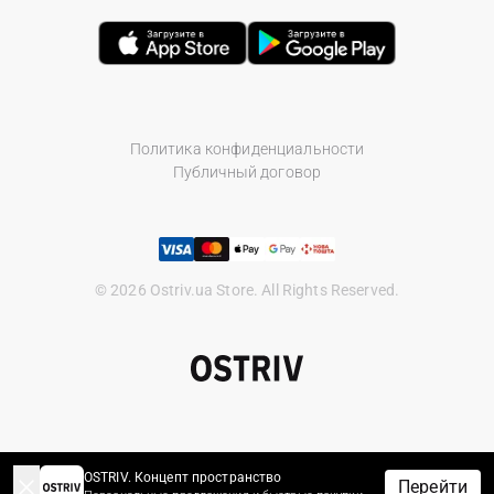
особливих зусиль зможете підібрати для себе брендові
чоловічі шорти, в яких ви будете відчувати себе «на
висоті». Геть нескінченні заплутані «лабіринти
магазинів модного одягу». Розглядайте картинки і
фото, робіть покупки в українському магазині «Острів»
або приходьте до нас у гості – завжди раді бачити вас.
Политика конфиденциальности
Одягнемо, обуем, допоможемо грамотним порадою
Публичный договор
щодо вибору шорт і не тільки!
Брендові чоловічі шорти: вибір тих, хто на
правильному шляху!
© 2026 Ostriv.ua Store. All Rights Reserved.
OSTRIV. Концепт пространство
Перейти