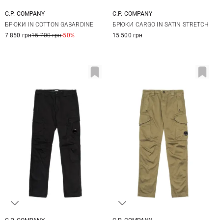
C.P. COMPANY
C.P. COMPANY
46
48
50
46
48
50
52
БРЮКИ IN COTTON GABARDINE
БРЮКИ CARGO IN SATIN STRETCH
54
56
7 850 грн
15 700 грн
-50%
15 500 грн