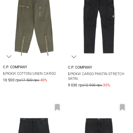
C.P. COMPANY
C.P. COMPANY
48
50
52
44
46
48
50
БРЮКИ COTTON/LINEN CARGO
БРЮКИ CARGO PANTIN STRETCH
52
54
56
SATIN
10 500 грн
17 500 грн
-40%
9 030 грн
12 900 грн
-30%