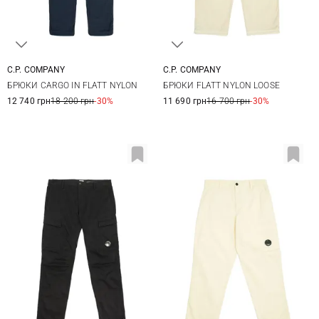
C.P. COMPANY
C.P. COMPANY
46
48
50
52
46
48
50
52
БРЮКИ CARGO IN FLATT NYLON
БРЮКИ FLATT NYLON LOOSE
54
54
12 740 грн
18 200 грн
-30%
11 690 грн
16 700 грн
-30%