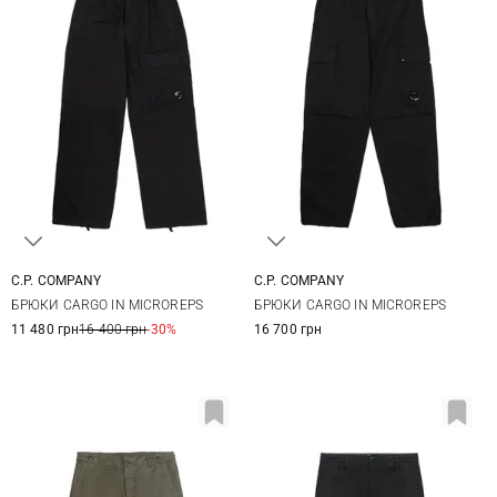
C.P. COMPANY
C.P. COMPANY
46
48
50
46
48
50
52
БРЮКИ CARGO IN MICROREPS
БРЮКИ CARGO IN MICROREPS
54
56
11 480 грн
16 400 грн
-30%
16 700 грн