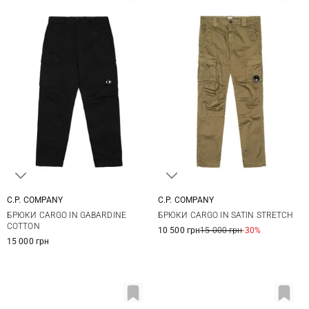
C.P. COMPANY
C.P. COMPANY
46
48
50
52
46
48
50
52
БРЮКИ CARGO IN GABARDINE
БРЮКИ CARGO IN SATIN STRETCH
54
56
54
COTTON
10 500 грн
15 000 грн
-30%
15 000 грн