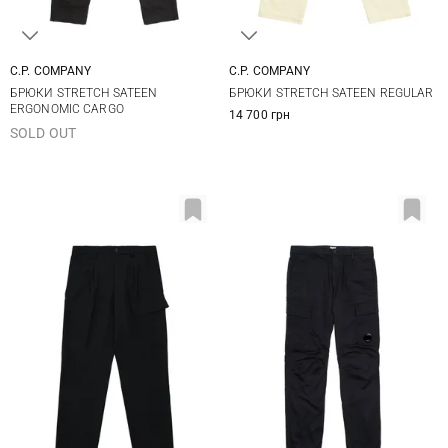
C.P. COMPANY
C.P. COMPANY
46
48
50
52
46
48
50
БРЮКИ STRETCH SATEEN
БРЮКИ STRETCH SATEEN REGULAR
54
ERGONOMIC CARGO
14 700 грн
SOLD OUT