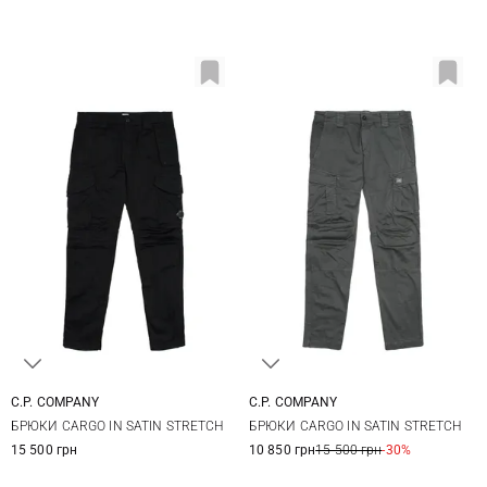
C.P. COMPANY
C.P. COMPANY
44
46
48
50
46
48
50
52
БРЮКИ CARGO IN SATIN STRETCH
БРЮКИ CARGO IN SATIN STRETCH
52
54
56
54
56
15 500 грн
10 850 грн
15 500 грн
-30%