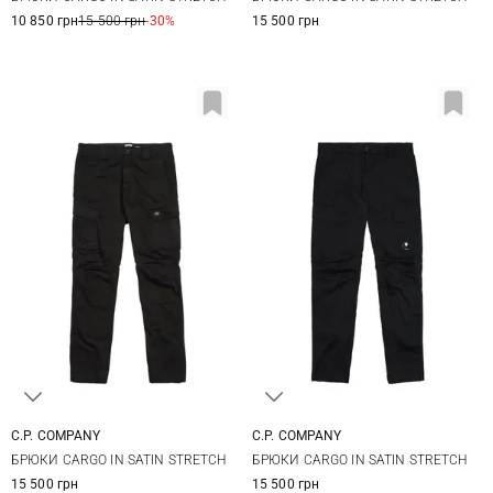
52
54
56
58
54
10 850 грн
15 500 грн
-30%
15 500 грн
C.P. COMPANY
C.P. COMPANY
46
48
50
52
44
46
48
50
БРЮКИ CARGO IN SATIN STRETCH
БРЮКИ CARGO IN SATIN STRETCH
54
58
52
54
56
15 500 грн
15 500 грн