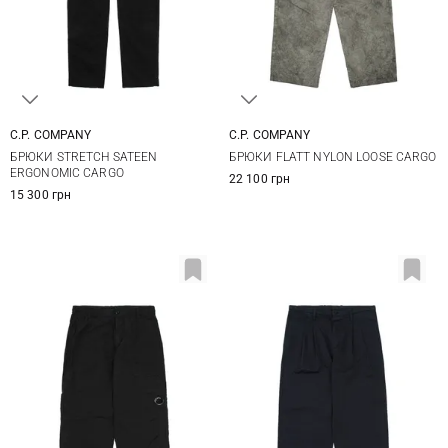
C.P. COMPANY
C.P. COMPANY
46
48
50
52
46
48
50
52
БРЮКИ STRETCH SATEEN
БРЮКИ FLATT NYLON LOOSE CARGO
54
56
54
ERGONOMIC CARGO
22 100 грн
15 300 грн