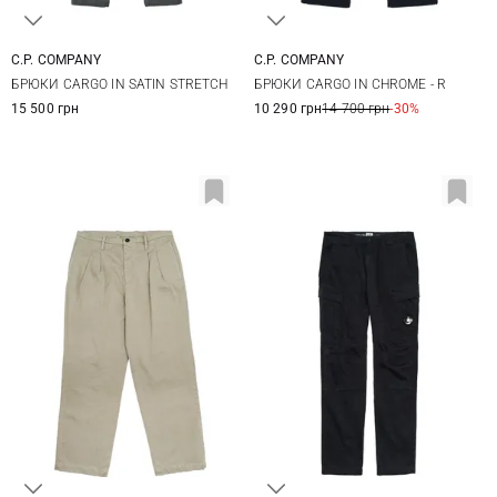
C.P. COMPANY
C.P. COMPANY
46
48
50
52
46
48
50
52
БРЮКИ CARGO IN SATIN STRETCH
БРЮКИ CARGO IN CHROME - R
54
56
58
54
15 500 грн
10 290 грн
14 700 грн
-30%