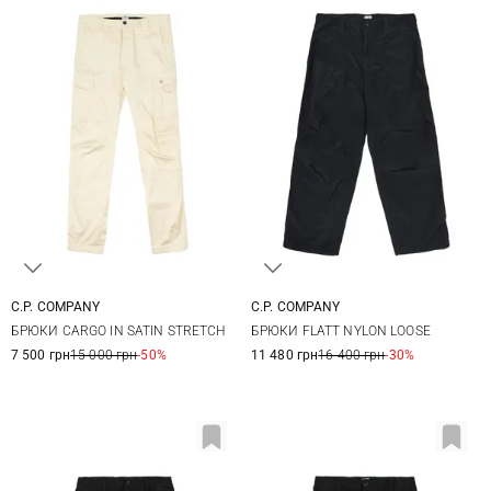
C.P. COMPANY
C.P. COMPANY
46
48
50
52
46
48
50
52
БРЮКИ CARGO IN SATIN STRETCH
БРЮКИ FLATT NYLON LOOSE
54
54
56
7 500 грн
15 000 грн
-50%
11 480 грн
16 400 грн
-30%