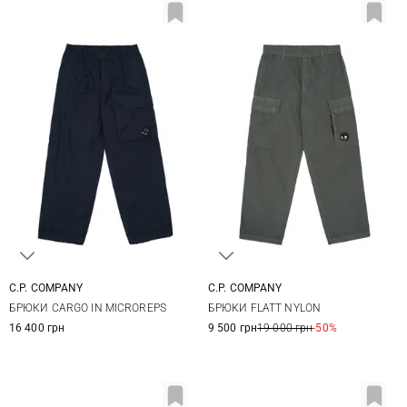
C.P. COMPANY
C.P. COMPANY
46
48
50
52
46
48
50
52
БРЮКИ CARGO IN MICROREPS
БРЮКИ FLATT NYLON
16 400 грн
9 500 грн
19 000 грн
-50%