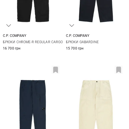
C.P. COMPANY
C.P. COMPANY
46
48
50
52
46
48
50
52
БРЮКИ CHROME-R REGULAR CARGO
БРЮКИ GABARDINE
54
16 700 грн
15 700 грн