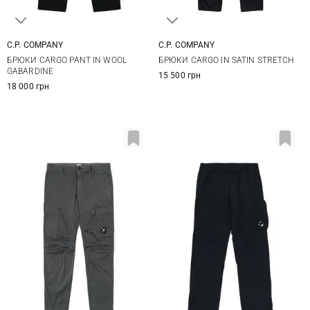
C.P. COMPANY
C.P. COMPANY
44
48
50
52
46
48
50
52
БРЮКИ CARGO PANT IN WOOL
БРЮКИ CARGO IN SATIN STRETCH
54
56
54
GABARDINE
15 500 грн
18 000 грн