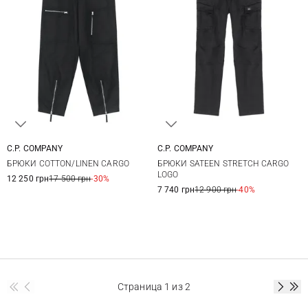
C.P. COMPANY
C.P. COMPANY
46
48
50
52
46
48
50
52
БРЮКИ COTTON/LINEN CARGO
БРЮКИ SATEEN STRETCH CARGO
54
56
LOGO
12 250 грн
17 500 грн
-30%
7 740 грн
12 900 грн
-40%
Страница
1
из 2