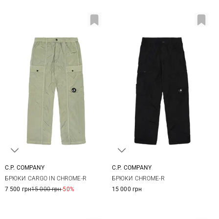
C.P. COMPANY
C.P. COMPANY
46
48
50
52
46
48
50
52
БРЮКИ CARGO IN CHROME-R
БРЮКИ CHROME-R
54
54
56
7 500 грн
15 000 грн
-50%
15 000 грн