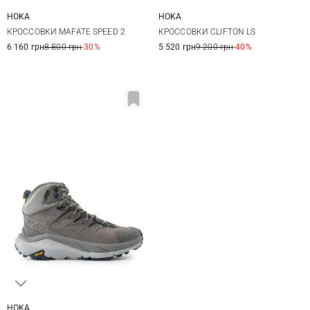
HOKA
HOKA
8 US
8,5 US
9 US
9,5 US
8 US
8,5 US
9 US
9,5 US
КРОССОВКИ MAFATE SPEED 2
КРОССОВКИ CLIFTON LS
10 US
10,5 US
11 US
12 US
10 US
10,5 US
11 US
6 160 грн
8 800 грн
-30%
5 520 грн
9 200 грн
-40%
HOKA