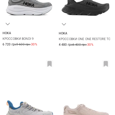
HOKA
HOKA
8,5 US
9 US
9,5 US
10 US
9 US
10 US
11 US
12 US
КРОССОВКИ BONDI 9
КРОССОВКИ ONE ONE RESTORE TC
10,5 US
11 US
11,5 US
13 US
6 720 грн
9 600 грн
-30%
4 480 грн
6 400 грн
-30%