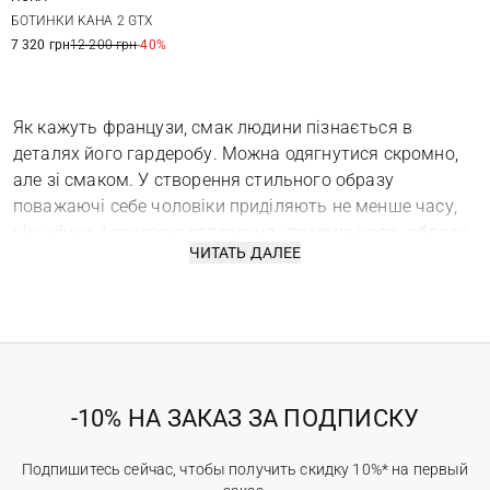
8,5 US
9 US
9,5 US
10 US
БОТИНКИ KAHA 2 GTX
10,5 US
11 US
11,5 US
12 US
7 320 грн
12 200 грн
-40%
Як кажуть французи, смак людини пізнається в
деталях його гардеробу. Можна одягнутися скромно,
але зі смаком. У створення стильного образу
поважаючі себе чоловіки приділяють не менше часу,
ніж жінки. І основою створення «правильного» образу
ЧИТАТЬ ДАЛЕЕ
чоловіка вважається стильна, а головне – якісна
брендове взуття чоловіче! Добре начищені чоловічі
черевики в класичному стилі – можуть гідно
презентувати свого господаря діловим партнерам,
зручні кросівки – зробити спортивні заняття або
тренування більш легкими і приємними, ну а стильні
-10% НА ЗАКАЗ ЗА ПОДПИСКУ
чоловічі пляжні сандалі – правильно доповнити образ
«привабливого мачо». Зустрічайте, брендовий
чоловічий взуття в Києві в магазині Ostriv!
Подпишитесь сейчас, чтобы получить скидку 10%* на первый