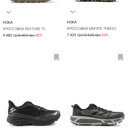
HOKA
HOKA
8 US
8,5 US
9 US
9,5 US
7 US
8 US
9 US
10 US
КРОССОВКИ MAFATE THREE2
КРОССОВКИ RESTORE TC
10 US
10,5 US
11 US
11 US
12 US
7 420 грн
10 600 грн
-30%
4 480 грн
6 400 грн
-30%