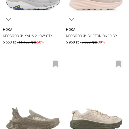
HOKA
HOKA
8 US
8,5 US
9 US
9,5 US
8,5 US
9 US
9,5 US
10 US
КРОССОВКИ KAHA 2 LOW GTX
КРОССОВКИ CLIFTON ONE9 BP
10 US
10,5 US
11 US
10,5 US
11 US
12 US
5 550 грн
11 100 грн
-50%
5 950 грн
8 500 грн
-30%