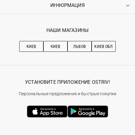
Оплата
ИНФОРМАЦИЯ
Войти
Возврат
Регистрация
Гарантия
Мои заказы
Программа лояльности
Вакансии
Избранное
Наши магазини
НАШИ МАГАЗИНЫ
Ostriv Club+
Про OSTRIV
Подписка на новости
Рекомендации по уходу
КИЕВ
КИЕВ
ЛЬВОВ
КИЕВ ОБЛ
УСТАНОВИТЕ ПРИЛОЖЕНИЕ OSTRIV!
Персональные предложения и быстрые покупки