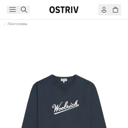
Лонгсливы