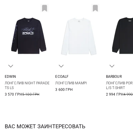
EDWIN
ECOALF
BARBOUR
S
M
L
XL
S
M
L
XL
S
M
ЛОНГСЛИВ NIGHT PARADE
ЛОНГСЛИВ MAMPI
ЛОНГСЛИВ POR
XXL
3XL
TS LS
L/S T-SHIRT
3 600 ГРН
3 570 ГРН
5 100 ГРН
2 994 ГРН
4 990
ВАС МОЖЕТ ЗАИНТЕРЕСОВАТЬ