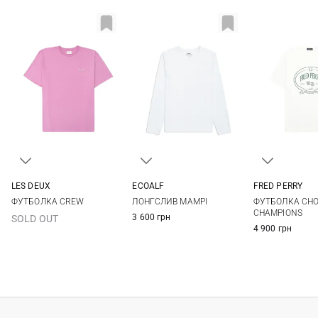
LES DEUX
ECOALF
FRED PERRY
S
M
L
XL
S
M
L
XL
M
L
ФУТБОЛКА CREW
ЛОНГСЛИВ MAMPI
ФУТБОЛКА CHO
CHAMPIONS
3 600 грн
SOLD OUT
4 900 грн