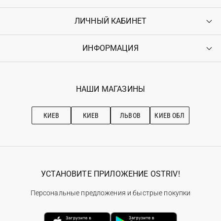
ЛИЧНЫЙ КАБИНЕТ
Контакты
Доставка
Оплата
ИНФОРМАЦИЯ
Войти
Возврат
Регистрация
Гарантия
Мои заказы
Программа лояльности
Вакансии
Избранное
Наши магазини
НАШИ МАГАЗИНЫ
Ostriv Club+
Про OSTRIV
Подписка на новости
Рекомендации по уходу
КИЕВ
КИЕВ
ЛЬВОВ
КИЕВ ОБЛ
УСТАНОВИТЕ ПРИЛОЖЕНИЕ OSTRIV!
Персональные предложения и быстрые покупки