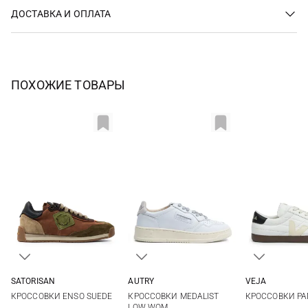
ДОСТАВКА И ОПЛАТА
ПОХОЖИЕ ТОВАРЫ
SATORISAN
AUTRY
VEJA
36
37
38
39
36
37
38
39
36
37
КРОССОВКИ ENSO SUEDE
КРОССОВКИ MEDALIST
КРОССОВКИ P
40
41
40
41
40
LOW WOM