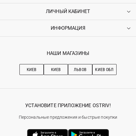
ЛИЧНЫЙ КАБИНЕТ
Контакты
Доставка
Оплата
ИНФОРМАЦИЯ
Войти
Возврат
Регистрация
Гарантия
Мои заказы
Программа лояльности
Вакансии
Избранное
Наши магазини
НАШИ МАГАЗИНЫ
Ostriv Club+
Про OSTRIV
Подписка на новости
Рекомендации по уходу
КИЕВ
КИЕВ
ЛЬВОВ
КИЕВ ОБЛ
УСТАНОВИТЕ ПРИЛОЖЕНИЕ OSTRIV!
Персональные предложения и быстрые покупки