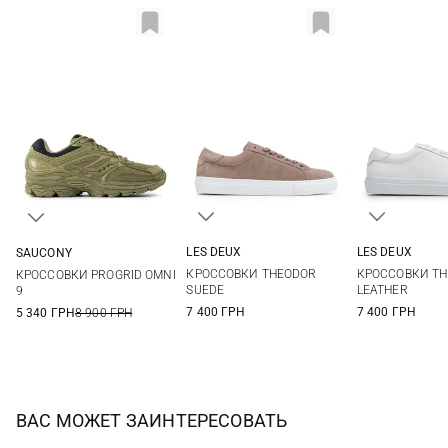
LES DEUX
LES DEUX
SAUCONY
40
41
42
43
41
42
8 US
8,5 US
9 US
9,5 US
КРОССОВКИ THEODOR
КРОССОВКИ T
КРОССОВКИ PROGRID OMNI
44
45
46
45
10 US
10,5 US
11 US
11,5 US
SUEDE
LEATHER
9
7 400 ГРН
7 400 ГРН
5 340 ГРН
8 900 ГРН
ВАС МОЖЕТ ЗАИНТЕРЕСОВАТЬ