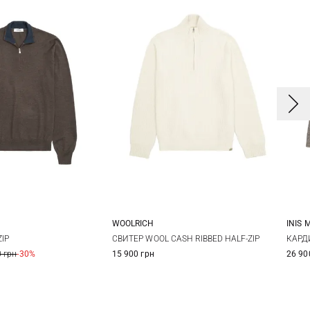
WOOLRICH
INIS 
0
52
54
S
M
L
XL
IP
СВИТЕР WOOL CASH RIBBED HALF-ZIP
КАРД
 грн
-30%
15 900 грн
26 90
8
XXL