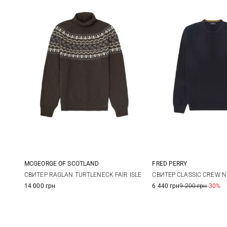
MCGEORGE OF SCOTLAND
FRED PERRY
48
50
52
54
S
M
СВИТЕР RAGLAN TURTLENECK FAIR ISLE
СВИТЕР CLASSIC CREW 
14 000 грн
6 440 грн
9 200 грн
-30%
XXL