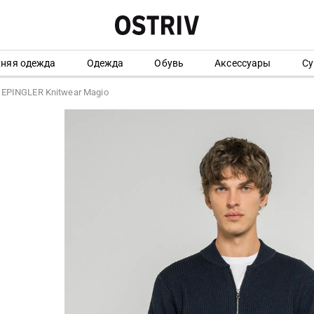
хняя одежда
Одежда
Обувь
Аксессуары
Су
 EPINGLER Knitwear Magio