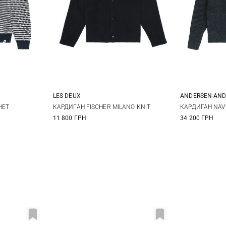
LES DEUX
ANDERSEN-AN
XL
M
L
XL
S
HET
КАРДИГАН FISCHER MILANO KNIT
КАРДИГАН NAVY
11 800 ГРН
34 200 ГРН
XXL