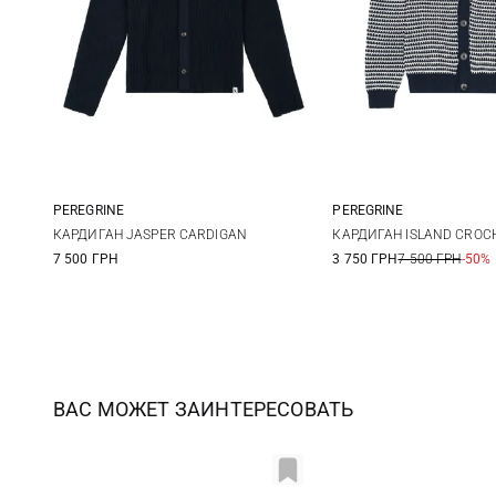
PEREGRINE
PEREGRINE
S
M
L
XL
M
L
КАРДИГАН JASPER CARDIGAN
КАРДИГАН ISLAND CROC
7 500 ГРН
3 750 ГРН
7 500 ГРН
-50%
ВАС МОЖЕТ ЗАИНТЕРЕСОВАТЬ