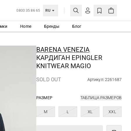
RU
0800 35 86 65
мки
Home
Бренды
Блог
ЛИЧНЫЙ КАБИНЕТ
ВОЙТИ
BARENA VENEZIA
Еще не зарегистрированы?
КАРДИГАН EPINGLER
СОЗДАТЬ УЧЕТНУЮ ЗАПИСЬ
KNITWEAR MAGIO
SOLD OUT
Артикул: 2261687
РАЗМЕР
ТАБЛИЦА РАЗМЕРОВ
M
L
XL
XXL