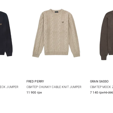
FRED PERRY
GRAN SASSO
L
XL
S
M
L
XL
48
5
NECK JUMPER
СВИТЕР CHUNKY CABLE KNIT JUMPER
СВИТЕР MOCK Z
11 900 грн
7 140 грн
10 200
56
5