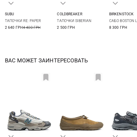
SUBU
COLDBREAKER
BIRKENSTOCK
41/42
43/44
45/46
41/42
43/44
45/46
41
42
ТАПОЧКИ RE: PAPER
ТАПОЧКИ SIBERIAN
САБО BOSTON 
45
46
2 640 ГРН
4 400 ГРН
2 500 ГРН
8 300 ГРН
ВАС МОЖЕТ ЗАИНТЕРЕСОВАТЬ