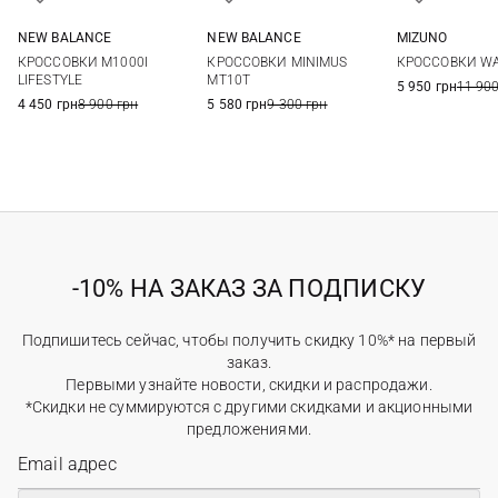
NEW BALANCE
NEW BALANCE
MIZUNO
7,5 US
8 US
8,5 US
9 US
8 US
8,5 US
9 US
9,5 US
7,5 UK
8 UK
8
КРОССОВКИ M1000I
КРОССОВКИ MINIMUS
КРОССОВКИ WA
9,5 US
10 US
10,5 US
11 US
10 US
10,5 US
11 US
11,5 US
9,5 UK
10 UK
1
LIFESTYLE
MT10T
5 950 грн
11 900
11,5 US
12 US
12 UK
4 450 грн
8 900 грн
5 580 грн
9 300 грн
-10% НА ЗАКАЗ ЗА ПОДПИСКУ
Подпишитесь сейчас, чтобы получить скидку 10%* на первый
заказ.
Первыми узнайте новости, скидки и распродажи.
*Скидки не суммируются с другими скидками и акционными
предложениями.