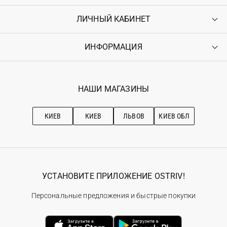
ЛИЧНЫЙ КАБИНЕТ
Контакты
Доставка
Оплата
ИНФОРМАЦИЯ
Войти
Возврат
Регистрация
Гарантия
Мои заказы
Программа лояльности
Вакансии
Избранное
Наши магазини
НАШИ МАГАЗИНЫ
Ostriv Club+
Про OSTRIV
Подписка на новости
Рекомендации по уходу
КИЕВ
КИЕВ
ЛЬВОВ
КИЕВ ОБЛ
УСТАНОВИТЕ ПРИЛОЖЕНИЕ OSTRIV!
Персональные предложения и быстрые покупки