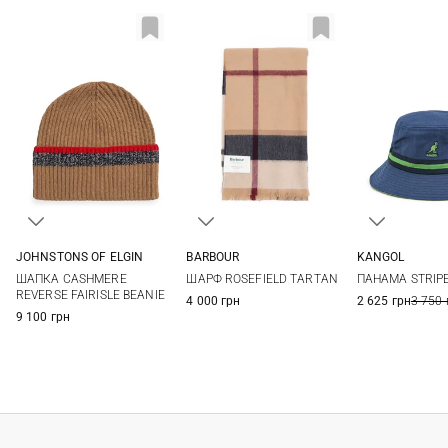
JOHNSTONS OF ELGIN
BARBOUR
KANGOL
One size
One size
S
M
ШАПКА CASHMERE
ШАРФ ROSEFIELD TARTAN
ПАНАМА STRIP
REVERSE FAIRISLE BEANIE
4 000 грн
2 625 грн
3 750 
9 100 грн