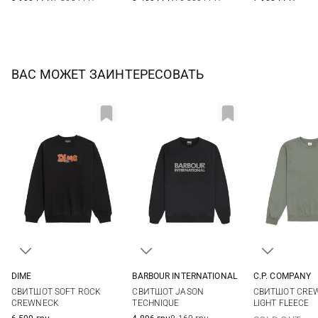
ВАС МОЖЕТ ЗАИНТЕРЕСОВАТЬ
DIME
BARBOUR INTERNATIONAL
C.P. COMPANY
S
M
L
XL
S
M
L
XL
M
L
СВИТШОТ SOFT ROCK
СВИТШОТ JASON
СВИТШОТ CREW
XXL
CREWNECK
TECHNIQUE
LIGHT FLEECE