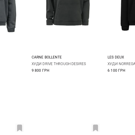
CARNE BOLLENTE
LES DEUX
S
M
L
XL
M
ХУДИ DRIVE THROUGH DESIRES
ХУДИ NORREG
9 800 ГРН
6 100 ГРН