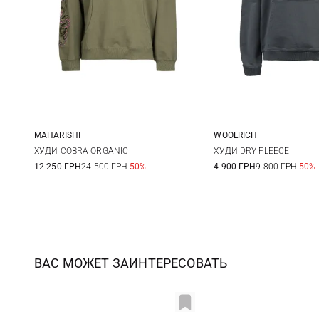
MAHARISHI
WOOLRICH
S
M
L
XL
L
ХУДИ COBRA ORGANIC
ХУДИ DRY FLEECE
12 250 ГРН
24 500 ГРН
-50%
4 900 ГРН
9 800 ГРН
-50%
ВАС МОЖЕТ ЗАИНТЕРЕСОВАТЬ