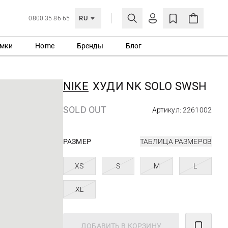
RU
0800 35 86 65
мки
Home
Бренды
Блог
ЛИЧНЫЙ КАБИНЕТ
ВОЙТИ
NIKE
ХУДИ NK SOLO SWSH
Еще не зарегистрированы?
СОЗДАТЬ УЧЕТНУЮ ЗАПИСЬ
SOLD OUT
Артикул: 2261002
РАЗМЕР
ТАБЛИЦА РАЗМЕРОВ
XS
S
M
L
XL
ДОБАВИТЬ В КОРЗИНУ