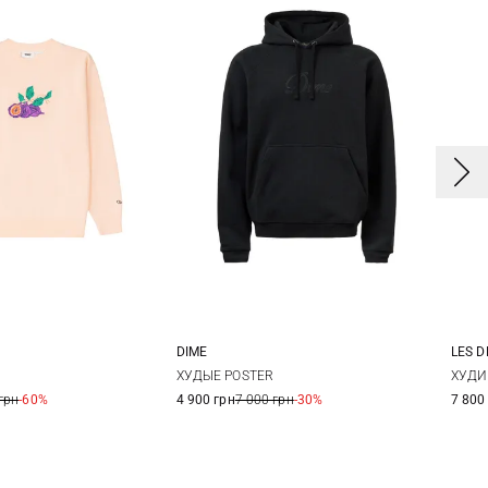
DIME
LES 
S
M
L
S
M
L
XL
ХУДЫЕ POSTER
ХУДИ
грн
-60%
4 900 грн
7 000 грн
-30%
7 800