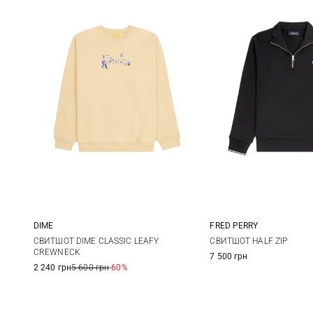
DIME
FRED PERRY
M
L
XL
XXL
S
M
СВИТШОТ DIME CLASSIC LEAFY
СВИТШОТ HALF ZIP
CREWNECK
7 500 грн
XXL
2 240 грн
5 600 грн
-60%