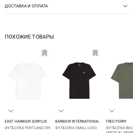
ДОСТАВКА И ОПЛАТА
ПОХОЖИЕ ТОВАРЫ
EAST HARBOUR SURPLUS
BARBOUR INTERNATIONAL
FRED PERRY
M
L
XL
XXL
M
L
XL
XXL
S
M
ФУТБОЛКА PORTLAND 099
ФУТБОЛКА SMALL LOGO
ФУТБОЛКА BAC
3XL
XXL
VERTICAL GRAP