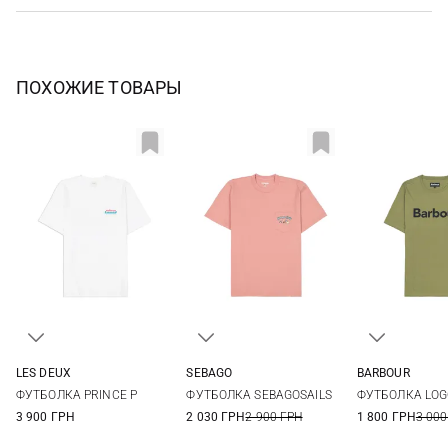
ПОХОЖИЕ ТОВАРЫ
LES DEUX
SEBAGO
BARBOUR
M
L
XL
M
L
XL
S
M
ФУТБОЛКА PRINCE P
ФУТБОЛКА SEBAGOSAILS
ФУТБОЛКА LOG
XXL
3 900 ГРН
2 030 ГРН
2 900 ГРН
1 800 ГРН
3 000