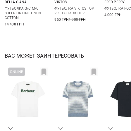
DELLA CIANA
VIKTOS
FRED PERRY
48
50
52
54
M
L
XL
XXL
S
M
ФУТБОЛКА G/C M/C
ФУТБОЛКА VIKTOS TOP
ФУТБОЛКА POC
56
58
60
3XL
XXL
SUPERIOR FINE LINEN
VIKTOS TACK OLIVE
4 000 ГРН
COTTON
950 ГРН
1 900 ГРН
14 400 ГРН
ВАС МОЖЕТ ЗАИНТЕРЕСОВАТЬ