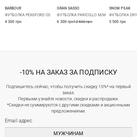
BARBOUR
GRAN SASSO
SNOW PEAK
36
38
40
42
48
50
52
54
S
M
ФУТБОЛКА PENSFORD OS
ФУТБОЛКА PARICOLLO M/M
ФУТБОЛКА DRY
44
56
4 300 грн
6 300 грн
12 600 грн
5 500 грн
-10% НА ЗАКАЗ ЗА ПОДПИСКУ
Подпишитесь сейчас, чтобы получить скидку 10%* на первый
заказ.
Первыми узнайте новости, скидки и распродажи.
*Скидки не суммируются с другими скидками и акционными
предложениями.
МУЖЧИНАМ