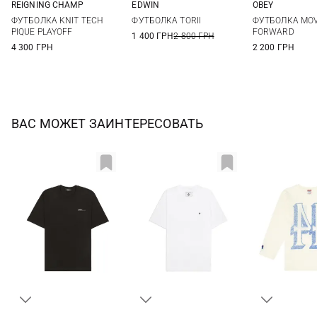
REIGNING CHAMP
EDWIN
OBEY
XS
S
M
L
S
M
L
XL
S
M
ФУТБОЛКА KNIT TECH
ФУТБОЛКА TORII
ФУТБОЛКА MO
XL
XXL
XXL
PIQUE PLAYOFF
FORWARD
1 400 ГРН
2 800 ГРН
4 300 ГРН
2 200 ГРН
ВАС МОЖЕТ ЗАИНТЕРЕСОВАТЬ