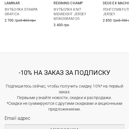
LAMINAR
REIGNING CHAMP
DEUS EX MACH
48
50
52
54
XS
S
M
L
S
M
ФУТБОЛКА STAMPA
ФУТБОЛКА KNIT
ЛОНГСЛИВ FUTI
XL
XXL
GRAFICA
MIDWEIGHT JERSEY
JERSEY
MONOGRAM OG
2 700 грн
5 400 грн
2 850 грн
5 700 
3 400 грн
-10% НА ЗАКАЗ ЗА ПОДПИСКУ
Подпишитесь сейчас, чтобы получить скидку 10%* на первый
заказ.
Первыми узнайте новости, скидки и распродажи.
*Скидки не суммируются с другими скидками и акционными
предложениями.