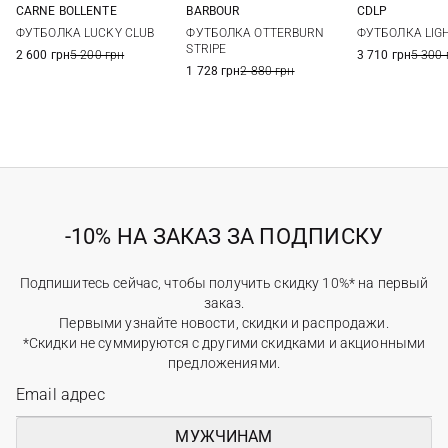
CARNE BOLLENTE
BARBOUR
CDLP
XS
S
M
L
8
10
12
14
XS
S
ФУТБОЛКА LUCKY CLUB
ФУТБОЛКА OTTERBURN
ФУТБОЛКА LIG
STRIPE
2 600 грн
5 200 грн
3 710 грн
5 300 
1 728 грн
2 880 грн
-10% НА ЗАКАЗ ЗА ПОДПИСКУ
Подпишитесь сейчас, чтобы получить скидку 10%* на первый
заказ.
Первыми узнайте новости, скидки и распродажи.
*Скидки не суммируются с другими скидками и акционными
предложениями.
МУЖЧИНАМ