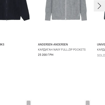
RKS
ANDERSEN-ANDERSEN
UNIV
L
XL
XXL
XS
S
M
L
S
КАРДИГАН NAVY FULL-ZIP POCKETS
КАРД
25 200 ГРН
SOLD
XL
XXL
XX