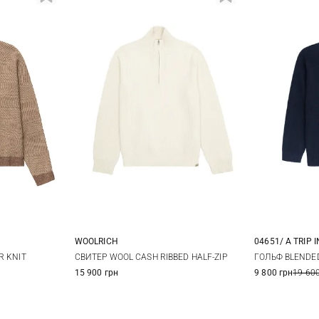
WOOLRICH
04651/ A TRIP 
L
S
M
L
XL
M
R KNIT
СВИТЕР WOOL CASH RIBBED HALF-ZIP
ГОЛЬФ BLENDED
15 900 грн
9 800 грн
19 600
XXL