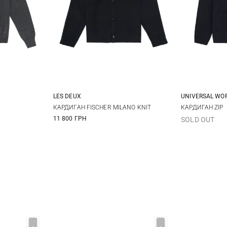
LES DEUX
UNIVERSAL WO
52
54
M
L
XL
M
КАРДИГАН FISCHER MILANO KNIT
КАРДИГАН ZIP
11 800 ГРН
SOLD OUT