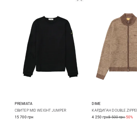
PREMIATA
DIME
S
M
L
XL
S
M
СВИТЕР MID WEIGHT JUMPER
КАРДИГАН DOUBLE ZIPPE
15 700 грн
4 250 грн
8 500 грн
-50%