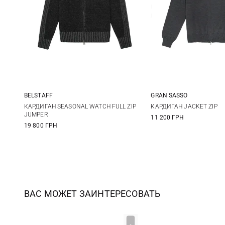
BELSTAFF
GRAN SASSO
M
L
XL
XXL
48
50
КАРДИГАН SEASONAL WATCH FULL ZIP
КАРДИГАН JACKET ZIP
JUMPER
11 200 ГРН
56
58
19 800 ГРН
ВАС МОЖЕТ ЗАИНТЕРЕСОВАТЬ