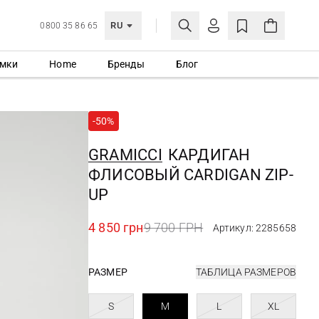
RU
0800 35 86 65
мки
Home
Бренды
Блог
ЛИЧНЫЙ КАБИНЕТ
ВОЙТИ
-50%
Еще не зарегистрированы?
СОЗДАТЬ УЧЕТНУЮ ЗАПИСЬ
GRAMICCI
КАРДИГАН
ФЛИСОВЫЙ CARDIGAN ZIP-
UP
4 850 грн
9 700 ГРН
Артикул: 2285658
РАЗМЕР
ТАБЛИЦА РАЗМЕРОВ
S
M
L
XL