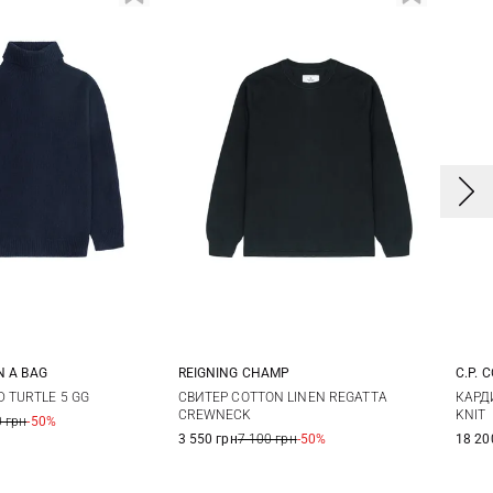
IN A BAG
REIGNING CHAMP
C.P. 
L
XL
XXL
S
M
L
XL
S
 TURTLE 5 GG
СВИТЕР COTTON LINEN REGATTA
КАРД
CREWNECK
KNIT
 грн
-50%
XXL
XX
3 550 грн
7 100 грн
-50%
18 20