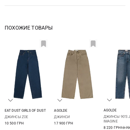
ПОХОЖИЕ ТОВАРЫ
AGOLDE
EAT DUST GIRLS OF DUST
AGOLDE
25
26
25
26
27
28
23
24
25
26
ДЖИНСЫ 90'S J
ДЖИНСЫ ZOE
ДЖИНСИ
29
30
29
30
27
28
29
IMAGINE
10 500 ГРН
17 900 ГРН
8 220 ГРН
13 70