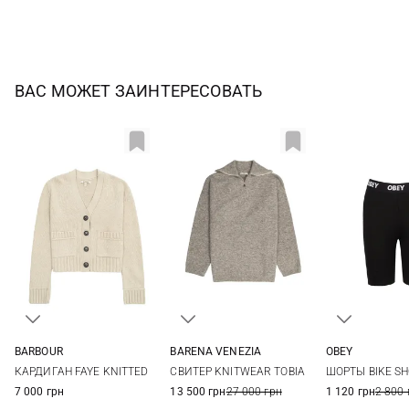
ВАС МОЖЕТ ЗАИНТЕРЕСОВАТЬ
BARBOUR
BARENA VENEZIA
OBEY
6
8
10
12
XS
S
M
L
XS
S
КАРДИГАН FAYE KNITTED
СВИТЕР KNITWEAR TOBIA
ШОРТЫ BIKE S
XL
7 000 грн
13 500 грн
27 000 грн
1 120 грн
2 800 