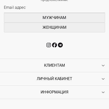
МУЖЧИНАМ
ЖЕНЩИНАМ
КЛИЕНТАМ
ЛИЧНЫЙ КАБИНЕТ
Контакты
Доставка
Оплата
ИНФОРМАЦИЯ
Войти
Возврат
Регистрация
Гарантия
Мои заказы
Программа лояльности
Вакансии
Избранное