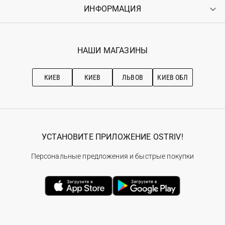
Оплата
ИНФОРМАЦИЯ
Войти
Возврат
Регистрация
Гарантия
Мои заказы
Программа лояльности
Вакансии
Избранное
Наши магазини
НАШИ МАГАЗИНЫ
Ostriv Club+
Про OSTRIV
Подписка на новости
Рекомендации по уходу
КИЕВ
КИЕВ
ЛЬВОВ
КИЕВ ОБЛ
УСТАНОВИТЕ ПРИЛОЖЕНИЕ OSTRIV!
Персональные предложения и быстрые покупки