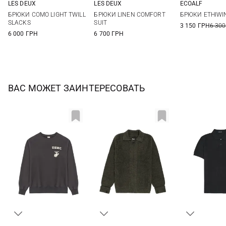
LES DEUX
LES DEUX
ECOALF
31/34
32/34
33/34
34/34
31/34
32/34
33/34
34/34
M
L
БРЮКИ COMO LIGHT TWILL
БРЮКИ LINEN COMFORT
БРЮКИ ETHIWIN
36/34
36/34
SLACKS
SUIT
3 150 ГРН
6 300
6 000 ГРН
6 700 ГРН
ВАС МОЖЕТ ЗАИНТЕРЕСОВАТЬ