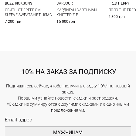
BUZZ RICKSONS
BARBOUR
FRED PERRY
M
L
XL
XXL
S
M
L
XL
M
L
СВИТШОТ FREEDOM
КАРДИГАН GARTHMAN
ПОЛО THE FRED
XXL
SLEEVE SWEATSHIRT USMC
KNITTED ZIP
5 800 грн
7 200 грн
15 000 грн
-10% НА ЗАКАЗ ЗА ПОДПИСКУ
Подпишитесь сейчас, чтобы получить скидку 10%* на первый
заказ.
Первыми узнайте новости, скидки и распродажи.
*Скидки не суммируются с другими скидками и акционными
предложениями.
МУЖЧИНАМ