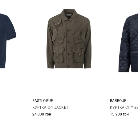
EASTLOGUE
BARBOUR
52
54
M
L
XL
S
КУРТКА C-1 JACKET
КУРТКА CITY B
24 000 грн
15 900 грн
60
XXL