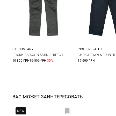
C.P. COMPANY
POST OVERALLS
44
46
48
50
M
L
БРЮКИ CARGO IN SATIN STRETCH
БРЮКИ TOWN & COUNTR
10 850 ГРН
15 500 ГРН
-30%
17 600 ГРН
52
54
56
58
ВАС МОЖЕТ ЗАИНТЕРЕСОВАТЬ