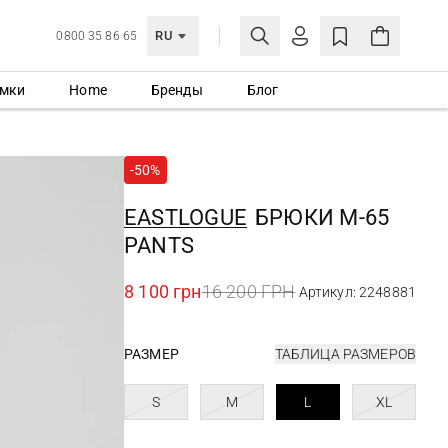
RU
0800 35 86 65
мки
Home
Бренды
Блог
ЛИЧНЫЙ КАБИНЕТ
ВОЙТИ
-50%
Еще не зарегистрированы?
СОЗДАТЬ УЧЕТНУЮ ЗАПИСЬ
EASTLOGUE
БРЮКИ M-65
PANTS
8 100 грн
16 200 ГРН
Артикул: 2248881
РАЗМЕР
ТАБЛИЦА РАЗМЕРОВ
S
M
L
XL