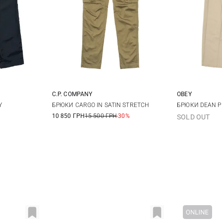
C.P. COMPANY
OBEY
XL
46
48
50
52
30
3
Y
БРЮКИ CARGO IN SATIN STRETCH
БРЮКИ DEAN P
10 850 ГРН
15 500 ГРН
-30%
SOLD OUT
54
34
3