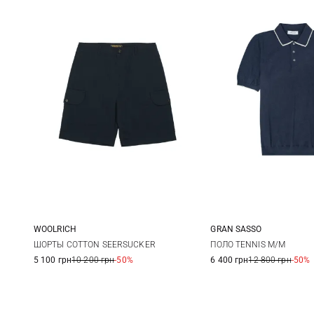
WOOLRICH
GRAN SASSO
34
48
50
ШОРТЫ COTTON SEERSUCKER
ПОЛО TENNIS M/M
5 100 грн
10 200 грн
-50%
6 400 грн
12 800 грн
-50%
56
58