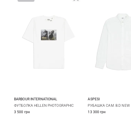
BARBOUR INTERNATIONAL
ASPESI
S
M
L
XL
40
41
ФУТБОЛКА HELLEN PHOTOGRAPHIC
РУБАШКА CAM. B.D NEW
3 500 грн
13 300 грн
XXL
3XL
44
45