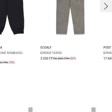
IA
ECOALF
POST
8
50
52
M
L
XL
XXL
ONE RAMBAGIO-
БРЮКИ TARGO
БРЮК
3 250 ГРН
6 500 ГРН
-50%
17 60
6
00 ГРН
-70%