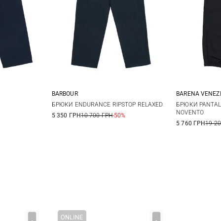
BARBOUR
BARENA VENEZ
L
XL
30
32
34
36
46
4
БРЮКИ ENDURANCE RIPSTOP RELAXED
БРЮКИ PANTAL
NOVENTO
5 350 ГРН
10 700 ГРН
-50%
38
54
5
5 760 ГРН
19 2