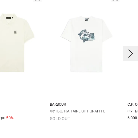
BARBOUR
C.P. 
L
XL
XXL
M
L
XL
XXL
ФУТБОЛКА FAIRLIGHT GRAPHIC
ФУТБ
грн
-50%
6 000
SOLD OUT
3XL