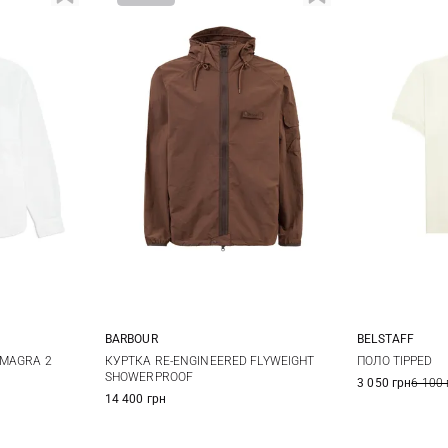
BARBOUR
BELSTAFF
42
43
S
M
L
XL
M
 MAGRA 2
КУРТКА RE-ENGINEERED FLYWEIGHT
ПОЛО TIPPED
SHOWERPROOF
3 050 грн
6 100 
XXL
14 400 грн