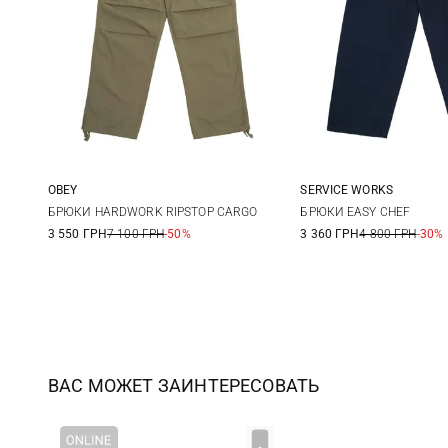
OBEY
SERVICE WORKS
31
32
33
34
S
M
БРЮКИ HARDWORK RIPSTOP CARGO
БРЮКИ EASY CHEF
3 550 ГРН
7 100 ГРН
-50%
3 360 ГРН
4 800 ГРН
-30%
36
XXL
ВАС МОЖЕТ ЗАИНТЕРЕСОВАТЬ