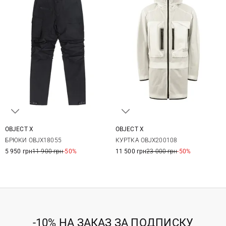
OBJECT X
OBJECT X
M
L
XL
XXL
M
L
XL
XXL
БРЮКИ OBJX18055
КУРТКА OBJX200108
5 950 грн
11 900 грн
-50%
11 500 грн
23 000 грн
-50%
-10% НА ЗАКАЗ ЗА ПОДПИСКУ