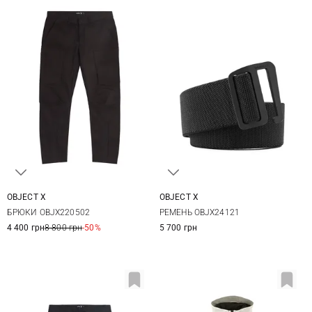
OBJECT X
OBJECT X
M
L
XL
XXL
S/M
L/XL
БРЮКИ OBJX220502
РЕМЕНЬ OBJX24121
4 400 грн
8 800 грн
-50%
5 700 грн