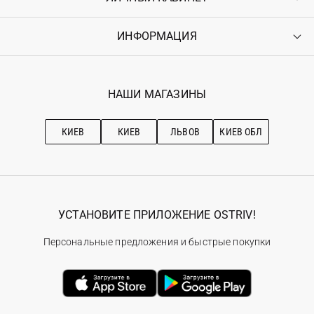
Доставка
Оплата
ИНФОРМАЦИЯ
Войти
Возврат
Регистрация
Гарантия
Мои заказы
Программа лояльности
Вакансии
Избранное
Наши магазини
НАШИ МАГАЗИНЫ
Ostriv Club+
Про OSTRIV
Подписка на новости
Рекомендации по уходу
КИЕВ
КИЕВ
ЛЬВОВ
КИЕВ ОБЛ
УСТАНОВИТЕ ПРИЛОЖЕНИЕ OSTRIV!
Персональные предложения и быстрые покупки