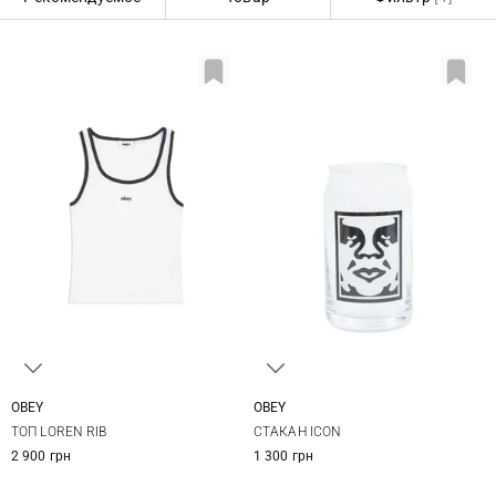
OBEY
OBEY
XS
S
M
L
One Size
ТОП LOREN RIB
СТАКАН ICON
2 900 грн
1 300 грн