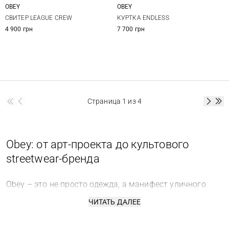
OBEY
OBEY
XS
S
M
XS
S
M
СВИТЕР LEAGUE CREW
КУРТКА ENDLESS
4 900 грн
7 700 грн
Страница
1
из 4
Obey: от арт-проекта до культового
streetwear-бренда
Obey – это не просто одежда, а манифест уличного
искусства и исключительное наследие стиля из США.
ЧИТАТЬ ДАЛЕЕ
Открыть для себя этот уникальный мир и узнать
актуальные цены на Obey в Киеве и других городах