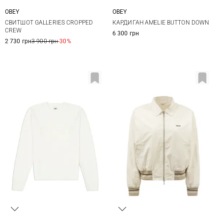
OBEY
OBEY
XS
S
M
XS
S
M
L
СВИТШОТ GALLERIES CROPPED
КАРДИГАН AMELIE BUTTON DOWN
CREW
6 300 грн
2 730 грн
3 900 грн
-30%