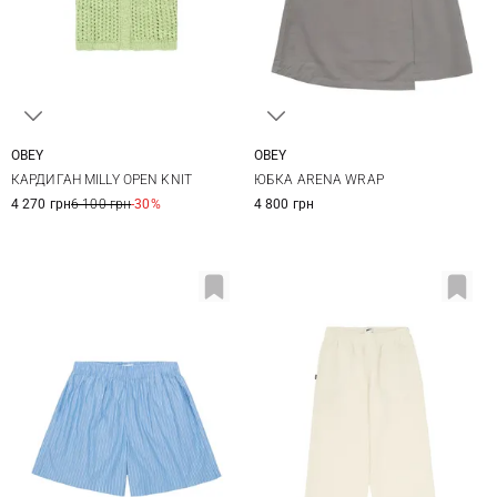
OBEY
OBEY
XS
S
M
24
25
26
27
КАРДИГАН MILLY OPEN KNIT
ЮБКА ARENA WRAP
4 270 грн
6 100 грн
-30%
4 800 грн