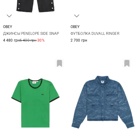
OBEY
OBEY
24
25
26
27
XS
S
M
L
ДЖИНСЫ PENELOPE SIDE SNAP
ФУТБОЛКА DUVALL RINGER
28
4 480 грн
6 400 грн
-30%
2 700 грн