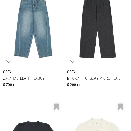
OBEY
OBEY
24
25
26
27
XS
S
M
L
ДЖИНСЫ LEAH III BAGGY
БРЮКИ THURSDAY MICRO PLAID
28
29
5 700 грн
5 200 грн