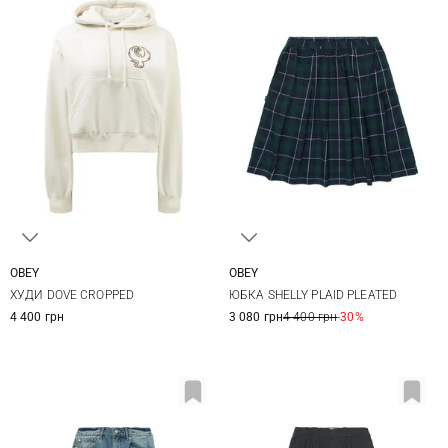
OBEY
OBEY
XS
S
M
XS
S
M
ХУДИ DOVE CROPPED
ЮБКА SHELLY PLAID PLEATED
4 400 грн
3 080 грн
4 400 грн
-30%