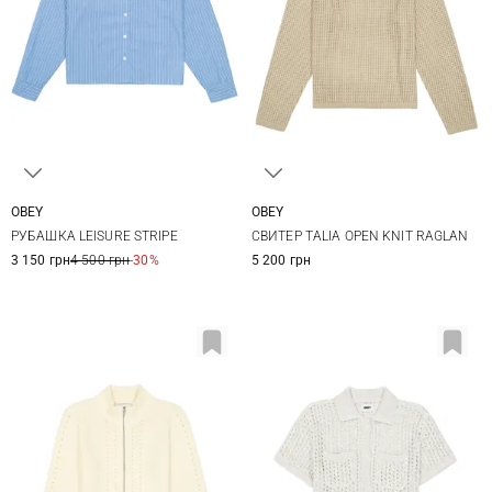
OBEY
OBEY
XS
S
M
L
XS
S
M
L
РУБАШКА LEISURE STRIPE
СВИТЕР TALIA OPEN KNIT RAGLAN
3 150 грн
4 500 грн
-30%
5 200 грн