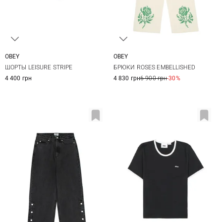
OBEY
OBEY
XS
S
M
L
XS
S
M
L
ШОРТЫ LEISURE STRIPE
БРЮКИ ROSES EMBELLISHED
4 400 грн
4 830 грн
6 900 грн
-30%