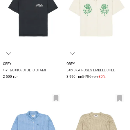
OBEY
OBEY
XS
S
M
L
XS
S
M
L
ФУТБОЛКА STUDIO STAMP
БЛУЗКА ROSES EMBELLISHED
2 500 грн
3 990 грн
5 700 грн
-30%