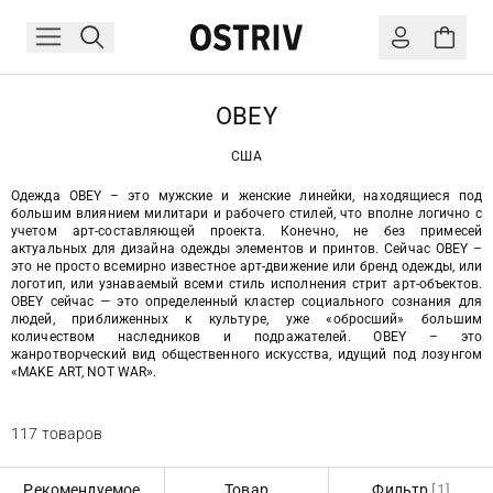
OBEY
США
Одежда OBEY – это мужские и женские линейки, находящиеся под
большим влиянием милитари и рабочего стилей, что вполне логично с
учетом арт-составляющей проекта. Конечно, не без примесей
актуальных для дизайна одежды элементов и принтов. Сейчас OBEY –
это не просто всемирно известное арт-движение или бренд одежды, или
логотип, или узнаваемый всеми стиль исполнения стрит арт-объектов.
OBEY сейчас — это определенный кластер социального сознания для
людей, приближенных к культуре, уже «обросший» большим
количеством наследников и подражателей. OBEY – это
жанротворческий вид общественного искусства, идущий под лозунгом
«MAKE ART, NOT WAR».
117 товаров
Рекомендуемое
Товар
Фильтр
[1]