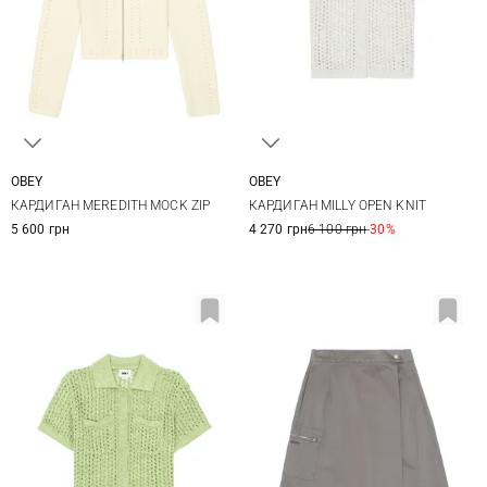
OBEY
OBEY
XS
S
M
L
XS
S
M
L
КАРДИГАН MEREDITH MOCK ZIP
КАРДИГАН MILLY OPEN KNIT
5 600 грн
4 270 грн
6 100 грн
-30%