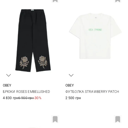
OBEY
OBEY
XS
S
M
L
XS
S
M
БРЮКИ ROSES EMBELLISHED
ФУТБОЛКА STRAWBERRY PATCH
4 830 грн
6 900 грн
-30%
2 500 грн