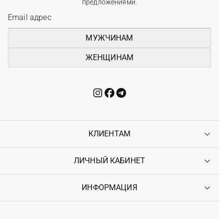
предложениями.
МУЖЧИНАМ
ЖЕНЩИНАМ
КЛИЕНТАМ
ЛИЧНЫЙ КАБИНЕТ
Контакты
Доставка
Оплата
ИНФОРМАЦИЯ
Войти
Возврат
Регистрация
Гарантия
Мои заказы
Программа лояльности
Вакансии
Избранное