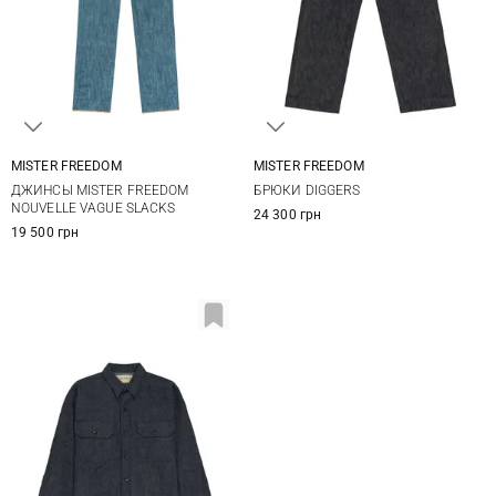
MISTER FREEDOM
MISTER FREEDOM
32
33
34
36
32
33
34
36
ДЖИНСЫ MISTER FREEDOM
БРЮКИ DIGGERS
38
38
NOUVELLE VAGUE SLACKS
24 300 грн
19 500 грн