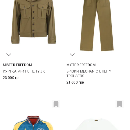
MISTER FREEDOM
MISTER FREEDOM
M
L
XL
XXL
32
34
36
38
КУРТКА MF41 UTILITY JKT
БРЮКИ MECHANIC UTILITY
TROUSERS
23 000 грн
21 600 грн