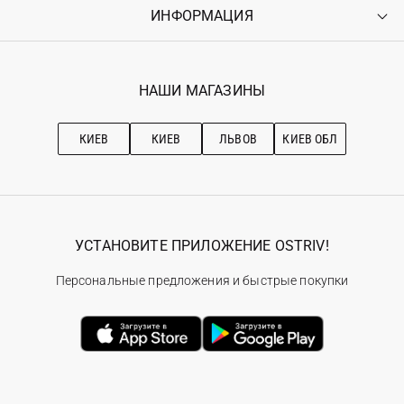
Оплата
ИНФОРМАЦИЯ
Войти
Возврат
Регистрация
Гарантия
Мои заказы
Программа лояльности
Вакансии
Избранное
Наши магазини
НАШИ МАГАЗИНЫ
Ostriv Club+
Про OSTRIV
Подписка на новости
Рекомендации по уходу
КИЕВ
КИЕВ
ЛЬВОВ
КИЕВ ОБЛ
УСТАНОВИТЕ ПРИЛОЖЕНИЕ OSTRIV!
Персональные предложения и быстрые покупки