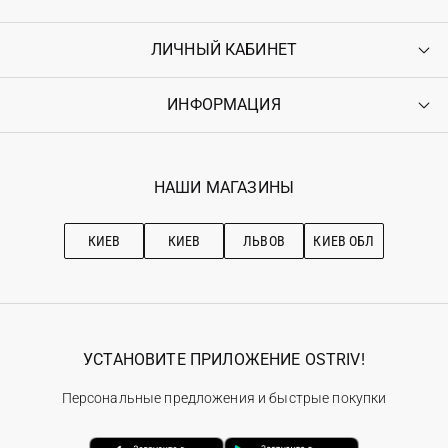
ЛИЧНЫЙ КАБИНЕТ
Контакты
Доставка
Оплата
ИНФОРМАЦИЯ
Войти
Возврат
Регистрация
Гарантия
Мои заказы
Программа лояльности
Вакансии
Избранное
Наши магазини
НАШИ МАГАЗИНЫ
Ostriv Club+
Про OSTRIV
Подписка на новости
Рекомендации по уходу
КИЕВ
КИЕВ
ЛЬВОВ
КИЕВ ОБЛ
УСТАНОВИТЕ ПРИЛОЖЕНИЕ OSTRIV!
Персональные предложения и быстрые покупки