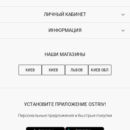
ЛИЧНЫЙ КАБИНЕТ
Контакты
Доставка
Оплата
ИНФОРМАЦИЯ
Войти
Возврат
Регистрация
Гарантия
Мои заказы
Программа лояльности
Вакансии
Избранное
Наши магазини
НАШИ МАГАЗИНЫ
Ostriv Club+
Про OSTRIV
Подписка на новости
Рекомендации по уходу
КИЕВ
КИЕВ
ЛЬВОВ
КИЕВ ОБЛ
УСТАНОВИТЕ ПРИЛОЖЕНИЕ OSTRIV!
Персональные предложения и быстрые покупки