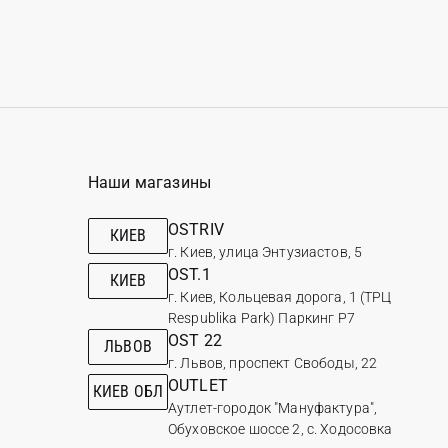
Наши магазины
OSTRIV
КИЕВ
г. Киев, улица Энтузиастов, 5
OST.1
КИЕВ
г. Киев, Кольцевая дорога, 1 (ТРЦ
Respublika Park) Паркинг Р7
OST 22
ЛЬВОВ
г. Львов, проспект Свободы, 22
OUTLET
КИЕВ ОБЛ
Аутлет-городок "Мануфактура",
Обуховское шоссе 2, с. Ходосовка