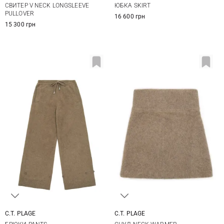
СВИТЕР V NECK LONGSLEEVE
ЮБКА SKIRT
PULLOVER
16 600 грн
15 300 грн
C.T. PLAGE
C.T. PLAGE
36
38
40
38