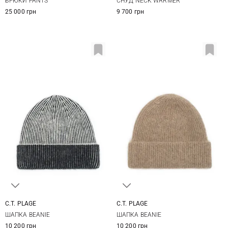
БРЮКИ PANTS
СНУД NECK WARMER
25 000 грн
9 700 грн
C.T. PLAGE
C.T. PLAGE
38
40
38
40
ШАПКА BEANIE
ШАПКА BEANIE
10 200 грн
10 200 грн