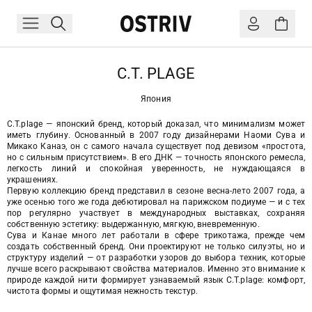
C.T. PLAGE
Япония
C.T.plage — японский бренд, который доказал, что минимализм может
иметь глубину. Основанный в 2007 году дизайнерами Наоми Сува и
Микако Канаэ, он с самого начала существует под девизом «простота,
но с сильным присутствием». В его ДНК — точность японского ремесла,
легкость линий и спокойная уверенность, не нуждающаяся в
украшениях.
Первую коллекцию бренд представил в сезоне весна-лето 2007 года, а
уже осенью того же года дебютировал на парижском подиуме — и с тех
пор регулярно участвует в международных выставках, сохраняя
собственную эстетику: выдержанную, мягкую, вневременную.
Сува и Канае много лет работали в сфере трикотажа, прежде чем
создать собственный бренд. Они проектируют не только силуэты, но и
структуру изделий — от разработки узоров до выбора техник, которые
лучше всего раскрывают свойства материалов. Именно это внимание к
природе каждой нити формирует узнаваемый язык C.T.plage: комфорт,
чистота формы и ощутимая нежность текстур.