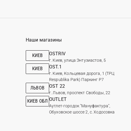
Наши магазины
OSTRIV
КИЕВ
г. Киев, улица Энтузиастов, 5
OST.1
КИЕВ
г. Киев, Кольцевая дорога, 1 (ТРЦ
Respublika Park) Паркинг Р7
OST 22
ЛЬВОВ
г. Львов, проспект Свободы, 22
OUTLET
КИЕВ ОБЛ
Аутлет-городок "Мануфактура",
Обуховское шоссе 2, с. Ходосовка