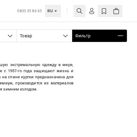
RU
0800 35 86 65
ЛИЧНЫЙ КАБИНЕТ
Товар
Фильтр
ВОЙТИ
Еще не зарегистрированы?
СОЗДАТЬ УЧЕТНУЮ ЗАПИСЬ
чшую экстремальную одежду в мире,
e с 1957-го года защищают жизнь и
а на спине куртки предназначена для
ремиум, производится из материалов
ная зимним холодом.