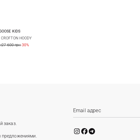
GOOSE KIDS
M
L
 CROFTON HOODY
н
27 600 грн
-30%
й заказ.
и предложениями.