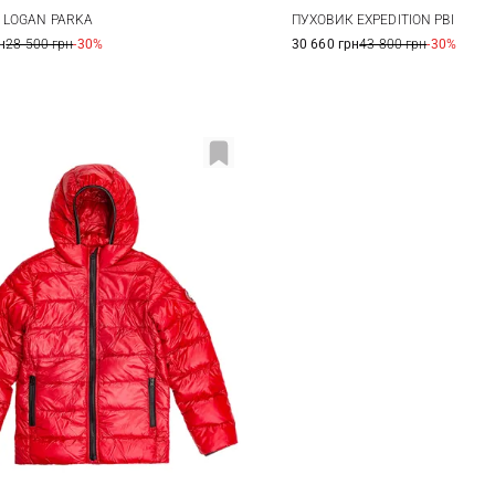
S
M
XS
S
M
 LOGAN PARKA
ПУХОВИК EXPEDITION PBI
н
28 500 грн
-30%
30 660 грн
43 800 грн
-30%
XL