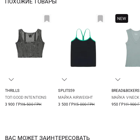
ПОХОЖИЕ ТОВАРЫ
THRILLS
SPLITS59
BREAD&BOXERS
6
8
10
XS
S
M
S
ТОП GOOD INTENTIONS
МАЙКА AIRWEIGHT
МАЙКА V-NECK
3 900 ГРН
6 500 ГРН
3 500 ГРН
5 000 ГРН
950 ГРН
1 900 
ВАС МОЖЕТ ЗАИНТЕРЕСОВАТЬ