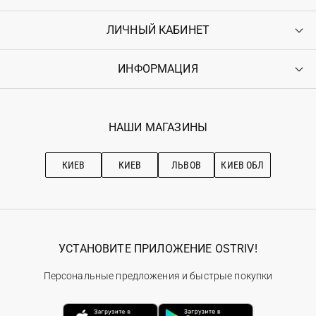
ЛИЧНЫЙ КАБИНЕТ
Контакты
Доставка
Оплата
ИНФОРМАЦИЯ
Войти
Возврат
Регистрация
Гарантия
Мои заказы
Программа лояльности
Вакансии
Избранное
Наши магазини
НАШИ МАГАЗИНЫ
Ostriv Club+
Про OSTRIV
Подписка на новости
Рекомендации по уходу
КИЕВ
КИЕВ
ЛЬВОВ
КИЕВ ОБЛ
УСТАНОВИТЕ ПРИЛОЖЕНИЕ OSTRIV!
Персональные предложения и быстрые покупки