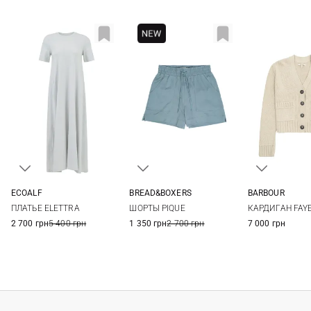
ECOALF
BREAD&BOXERS
BARBOUR
XS
S
M
L
S
6
8
ПЛАТЬЕ ELETTRA
ШОРТЫ PIQUE
КАРДИГАН FAYE
2 700 грн
5 400 грн
1 350 грн
2 700 грн
7 000 грн