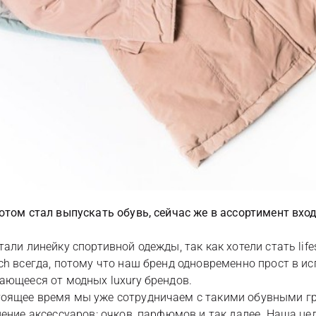
отом стал выпускать обувь, сейчас же в ассортимент вход
тали линейку спортивной одежды, так как хотели стать li
ch всегда, потому что наш бренд одновременно прост в и
ающееся от модных luxury брендов.
оящее время мы уже сотрудничаем с такими обувными гра
ние аксессуаров: очков, парфюмов и так далее. Наша цель –