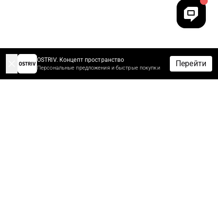
OSTRIV. Концепт пространство
Перейти
Персональные предложения и быстрые покупки
-10% НА ЗАКАЗ ЗА ПОДПИСКУ
Подпишитесь сейчас, чтобы получить скидку 10%* на первый
заказ.
Первыми узнайте новости, скидки и распродажи.
*Скидки не суммируются с другими скидками и акционными
предложениями.