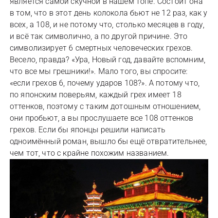
является самой скучной в нашем топе. Состоит она
в том, что в этот день колокола бьют не 12 раз, как у
всех, а 108, и не потому что, столько месяцев в году,
и всё так символично, а по другой причине. Это
символизирует 6 смертных человеческих грехов.
Весело, правда? «Ура, Новый год, давайте вспомним,
что все мы грешники!». Мало того, вы спросите:
«если грехов 6, почему ударов 108?». А потому что,
по японским поверьям, каждый грех имеет 18
оттенков, поэтому с таким дотошным отношением,
они пробьют, а вы прослушаете все 108 оттенков
грехов. Если бы японцы решили написать
одноимённый роман, вышло бы ещё отвратительнее,
чем тот, что с крайне похожим названием.