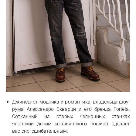
Джинсы от модника и романтика, владельца шоу-
рума Алессандро Скварци и его бренда Fortela.
Сотканный на старых челночных станках
японский деним итальянского пошива сделает
вас сногсшибательным.