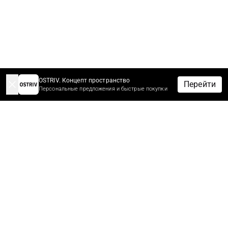
OSTRIV. Концепт пространство
Перейти
Персональные предложения и быстрые покупки
-10% НА ЗАКАЗ ЗА ПОДПИСКУ
Подпишитесь сейчас, чтобы получить скидку 10%* на первый
заказ.
Первыми узнайте новости, скидки и распродажи.
*Скидки не суммируются с другими скидками и акционными