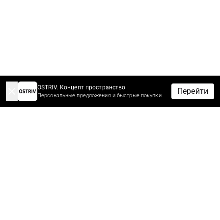
OSTRIV. Концепт пространство
Перейти
Персональные предложения и быстрые покупки
-10% НА ЗАКАЗ ЗА ПОДПИСКУ
Подпишитесь сейчас, чтобы получить скидку 10%* на первый
заказ.
Первыми узнайте новости, скидки и распродажи.