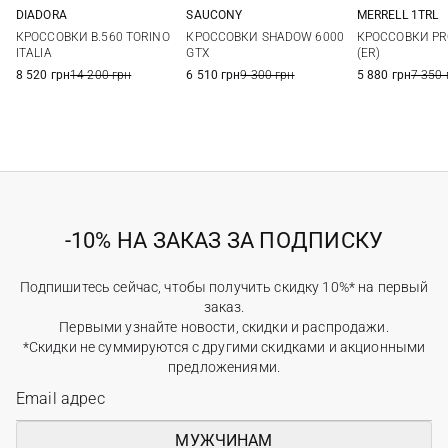
DIADORA
SAUCONY
MERRELL 1TRL
7 UK
7,5 UK
8 UK
8,5 UK
7,5 US
8 US
8,5 US
9 US
40
41,5
КРОССОВКИ B.560 TORINO
КРОССОВКИ SHADOW 6000
КРОССОВКИ P
9 UK
9,5 UK
10 UK
10,5 UK
9,5 US
10 US
10,5 US
11 US
ITALIA
GTX
(ER)
11 UK
11,5 UK
12 UK
11,5 US
12 US
14 US
8 520 грн
14 200 грн
6 510 грн
9 300 грн
5 880 грн
7 350 
-10% НА ЗАКАЗ ЗА ПОДПИСКУ
Подпишитесь сейчас, чтобы получить скидку 10%* на первый
заказ.
Первыми узнайте новости, скидки и распродажи.
*Скидки не суммируются с другими скидками и акционными
предложениями.
МУЖЧИНАМ