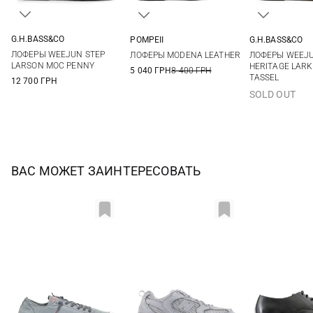
G.H.BASS&CO
POMPEII
G.H.BASS&CO
41
41,5
42
42,5
40
41
42
43
41,5
ЛОФЕРЫ WEEJUN STEP
ЛОФЕРЫ MODENA LEATHER
ЛОФЕРЫ WEEJ
43
44
44,5
45
44
45
46
LARSON MOC PENNY
HERITAGE LARK
5 040 ГРН
8 400 ГРН
TASSEL
46
12 700 ГРН
SOLD OUT
ВАС МОЖЕТ ЗАИНТЕРЕСОВАТЬ