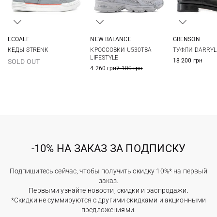
ECOALF
NEW BALANCE
GRENSON
40
41
42
43
8,5 US
9 US
9,5 US
10 US
7,5 UK
8 UK
8
КЕДЫ STRENK
КРОССОВКИ U530TBA
ТУФЛИ DARRYL
44
45
46
10,5 US
11 US
11,5 US
12 US
9,5 UK
10 UK
1
LIFESTYLE
18 200 грн
SOLD OUT
11,5 UK
12 UK
4 260 грн
7 100 грн
-10% НА ЗАКАЗ ЗА ПОДПИСКУ
Подпишитесь сейчас, чтобы получить скидку 10%* на первый
заказ.
Первыми узнайте новости, скидки и распродажи.
*Скидки не суммируются с другими скидками и акционными
предложениями.