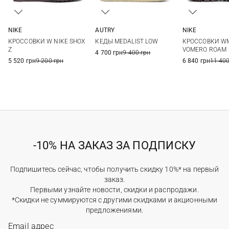
NIKE
AUTRY
NIKE
6 US
6,5 US
7 US
7,5 US
36
37
38
39
6 US
6,5 US
КРОССОВКИ W NIKE SHOX
КЕДЫ MEDALIST LOW
КРОССОВКИ W
8 US
8,5 US
9 US
9,5 US
40
41
8 US
Z
VOMERO ROAM
4 700 грн
9 400 грн
5 520 грн
9 200 грн
6 840 грн
11 400
-10% НА ЗАКАЗ ЗА ПОДПИСКУ
Подпишитесь сейчас, чтобы получить скидку 10%* на первый
заказ.
Первыми узнайте новости, скидки и распродажи.
*Скидки не суммируются с другими скидками и акционными
предложениями.