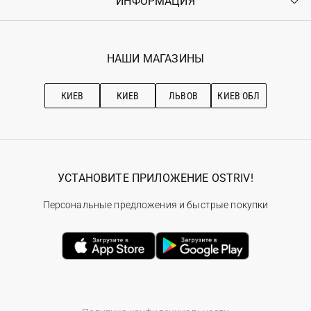
ИНФОРМАЦИЯ
Войти
Возврат
Регистрация
Гарантия
Мои заказы
Программа лояльности
Вакансии
Избранное
Наши магазини
НАШИ МАГАЗИНЫ
Ostriv Club+
Про OSTRIV
Подписка на новости
Рекомендации по уходу
КИЕВ
КИЕВ
ЛЬВОВ
КИЕВ ОБЛ
УСТАНОВИТЕ ПРИЛОЖЕНИЕ OSTRIV!
Персональные предложения и быстрые покупки