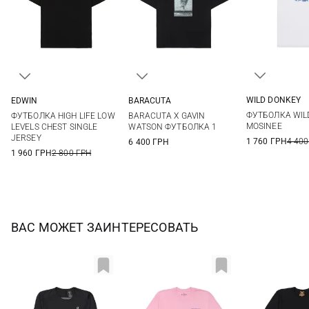
WILD DONKEY
EDWIN
BARACUTA
S
M
M
L
XL
XXL
M
L
XL
XXL
ФУТБОЛКА WILD
ФУТБОЛКА HIGH LIFE LOW
BARACUTA Х GAVIN
MOSINEE
LEVELS CHEST SINGLE
WATSON ФУТБОЛКА 1
JERSEY
1 760 ГРН
4 400
6 400 ГРН
1 960 ГРН
2 800 ГРН
ВАС МОЖЕТ ЗАИНТЕРЕСОВАТЬ