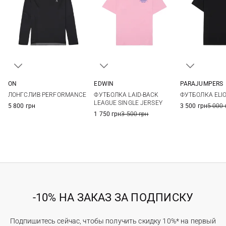
ON
EDWIN
PARAJUMPERS
S
M
L
XS
S
M
L
S
M
ЛОНГСЛИВ PERFORMANCE
ФУТБОЛКА LAID-BACK
ФУТБОЛКА ELI
XL
XXL
LEAGUE SINGLE JERSEY
5 800 грн
3 500 грн
5 000 
1 750 грн
3 500 грн
-10% НА ЗАКАЗ ЗА ПОДПИСКУ
Подпишитесь сейчас, чтобы получить скидку 10%* на первый