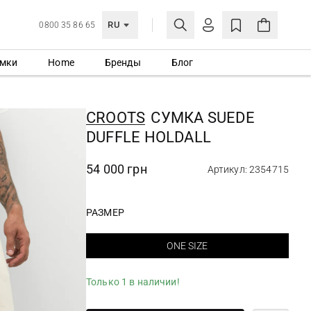
RU
0800 35 86 65
мки
Home
Бренды
Блог
ЛИЧНЫЙ КАБИНЕТ
ВОЙТИ
CROOTS
СУМКА SUEDE
Еще не зарегистрированы?
DUFFLE HOLDALL
СОЗДАТЬ УЧЕТНУЮ ЗАПИСЬ
54 000 грн
Артикул: 2354715
РАЗМЕР
ONE SIZE
Только 1 в наличии!