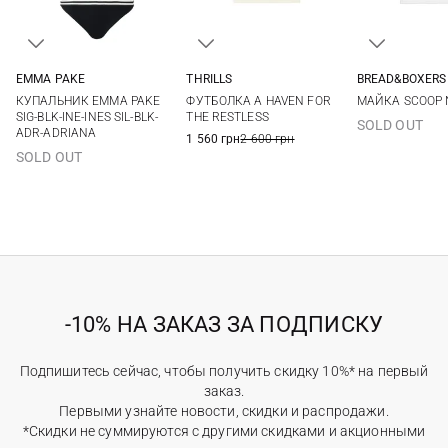
EMMA PAKE
THRILLS
BREAD&BOXERS
S
M
L
M
L
XL
XXL
S
КУПАЛЬНИК EMMA PAKE
ФУТБОЛКА A HAVEN FOR
МАЙКА SCOOP 
SIG-BLK-INE-INES SIL-BLK-
THE RESTLESS
SOLD OUT
ADR-ADRIANA
1 560 грн
2 600 грн
SOLD OUT
-10% НА ЗАКАЗ ЗА ПОДПИСКУ
Подпишитесь сейчас, чтобы получить скидку 10%* на первый
заказ.
Первыми узнайте новости, скидки и распродажи.
*Скидки не суммируются с другими скидками и акционными