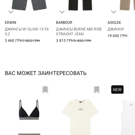
EDWIN
BARBOUR
AGOLDE
25
26
27
28
8
10
12
14
24
25
ДЖИНСЫ W' OLIVIA 13.56
ДЖИНСЫ BURNE MID RISE
ДЖИНСИ
29
30
16
18
28
O.Z.
STRAIGHT JEAN
19 600 ГРН
5 460 ГРН
7 800 ГРН
3 815 ГРН
5 450 ГРН
ВАС МОЖЕТ ЗАИНТЕРЕСОВАТЬ