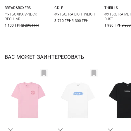
BREAD&BOXERS
CDLP
THRILLS
S
XS
S
M
L
4
6
ФУТБОЛКА V-NECK
ФУТБОЛКА LIGHTWEIGHT
ФУТБОЛКА MET
REGULAR
DUST
3 710 ГРН
5 300 ГРН
1 100 ГРН
2 200 ГРН
1 980 ГРН
3 300
ВАС МОЖЕТ ЗАИНТЕРЕСОВАТЬ