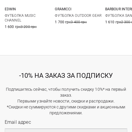
EDWIN
GRAMICCI
BARBOUR INTE
XS
S
M
L
S
M
L
XL
8
10
ФУТБОЛКА MUSIC
ФУТБОЛКА OUTDOOR GEAR
ФУТБОЛКА SA
XL
CHANNEL
1 700 грн
3 400 грн
1 610 грн
2 300 
1 600 грн
3 200 грн
-10% НА ЗАКАЗ ЗА ПОДПИСКУ
Подпишитесь сейчас, чтобы получить скидку 10%* на первый
заказ.
Первыми узнайте новости, скидки и распродажи.
*Скидки не суммируются с другими скидками и акционными
предложениями.